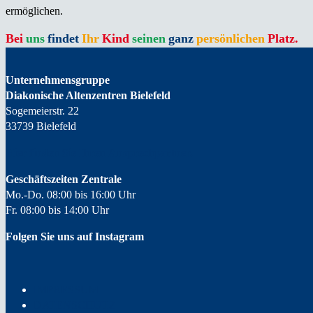
ermöglichen.
Bei
uns
findet
Ihr
Kind
seinen
ganz
persönlichen
Platz.
Unternehmensgruppe
Diakonische Altenzentren Bielefeld
Sogemeierstr. 22
33739 Bielefeld
Hier finden Sie Ihren
Ansprechpartner.
Geschäftszeiten Zentrale
Mo.-Do. 08:00 bis 16:00 Uhr
Fr. 08:00 bis 14:00 Uhr
Folgen Sie uns auf Instagram
IMPRESSUM
DATENSCHUTZ