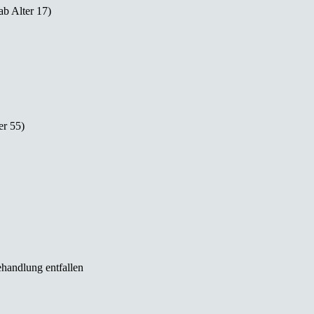
b Alter 17)
er 55)
ehandlung entfallen