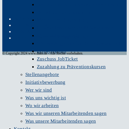
Betriebliche Krankenzusatzversicherung
Dienstrad leasen und sparen
IMPRESSUM
Mental Health Coaching
DATENSCHUTZ
Mitarbeitende werben Mitarbeitende
KONTAKT
Mitarbeiterangebote
BARRIEREFREIHEITSERKLÄRUNG
Weitere Angebote für Deine Gesundheit
Zeitwertkonto
© Copyright 2024 www.diabi.de - Alle Rechte vorbehalten.
Zuschuss JobTicket
Zuzahlung zu Präventionskursen
Stellenangebote
Initiativbewerbung
Wer wir sind
Was uns wichtig ist
Wo wir arbeiten
Was wir unseren Mitarbeitenden sagen
Was unsere Mitarbeitenden sagen
Kontakt