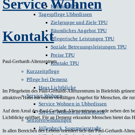
Service Wohnen
Kontakt TPH
Tagespflege Ubbedissen
Zielgruppe und Ziele TPU
Räumliches Angebot TPU
Kontakt
Pflegerische Leistungen TPU
Soziale Betreuungsleistungen TPU
Preise TPU
Paul-Gerhardt-Altenzentrum
Kontakt TPU
Kurzzeitpflege
Pflege bei Demenz
Haus Lichtblicke
Im Pflegeheim des Paul-Gerhardt-Altenzentrums in Bielefelds grün
Service Wohnen
attraktives Haus mit einem vielfältigen Angebot für Menschen, die r
Service Wohnen in Ubbedissen
Auf dem Areal des Paul-Gerhardt-Altenzentrums wurde neben den b
Service Wohnen in Jöllenbeck
Lichtblicke eröffnet. Für an Demenz erkrankte Menschen bietet das H
Seniorenwohnungen
Jöllenbeck, Sogemeierstraße
In allen Bereichen des Lebens orientiert sich das Paul-Gerhardt-Alte