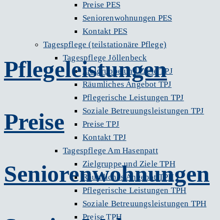
Preise PES
Seniorenwohnungen PES
Kontakt PES
Tagespflege (teilstationäre Pflege)
Tagespflege Jöllenbeck
Pflegeleistungen
Zielgruppe und Ziele TPJ
Räumliches Angebot TPJ
Pflegerische Leistungen TPJ
Soziale Betreuungsleistungen TPJ
Preise
Preise TPJ
Kontakt TPJ
Tagespflege Am Hasenpatt
Zielgruppe und Ziele TPH
Seniorenwohnungen
Räumliches Angebot TPH
Pflegerische Leistungen TPH
Soziale Betreuungsleistungen TPH
Preise TPH