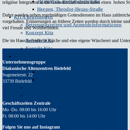
Jöllenbeck, Beckendorfstraße
religiöse Integration in die Gemeinschaft nimmt dabei einen hohen St
Heepen, Theodor-Heuss-Straße
Daher werden neben regelmäßigen Gottesdiensten im Haus zahlreiche 
KITA Regenbogen
vorgehalten. Erinnerungen an frühere Zeiten werden durch kleine un
Betreuungszeiten und Anmeldeinformationen
viel Freude und Wohlbefinden.
Konzept Kita
Karriere Kita
Die im Haus befindliche Küche und eine eigene Wäscherei und Unterh
Kontakt Kita
Rundum-Service
Unternehmensgruppe
Speisenversorgung
Diakonische Altenzentren Bielefeld
Schulen
Sogemeierstr. 22
Kindertagesstätten
33739 Bielefeld
Unterhaltsreinigung
Hier finden Sie Ihren
Ansprechpartner.
Wäscherei
Wussten Sie schon?
Geschäftszeiten Zentrale
Mo.-Do. 08:00 bis 16:00 Uhr
Karriere
Fr. 08:00 bis 14:00 Uhr
Benefits
Berufsunfähigkeitsabsicherung
Folgen Sie uns auf Instagram