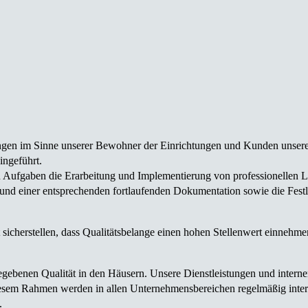
gen im Sinne unserer Bewohner der Einrich­tungen und Kunden unserer 
ingeführt.
Aufgaben die Erarbeitung und Implemen­tierung von profes­sionellen L
es und einer entsprechenden fortlaufenden Dokumentation sowie die Fes
icher­stellen, dass Qualitätsbelange einen hohen Stellenwert einnehmen.
rgegebenen Qualität in den Häusern. Unsere Dienstleistungen und int
 diesem Rahmen werden in allen Unter­nehmensbereichen regelmäßig int
.